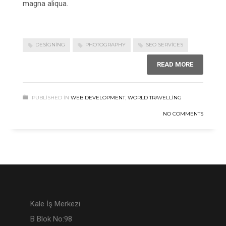
magna aliqua.
DESIGNING
PHOTOGRAPHY
SEO SERVICES
READ MORE
PUBLISHED IN
WEB DEVELOPMENT
,
WORLD TRAVELLING
NO COMMENTS
Kale İş Merkezi
B Blok No:98