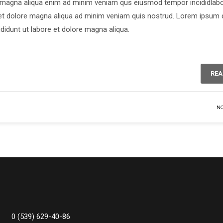
e magna aliqua enim ad minim veniam qus eiusmod tempor incididlab
e et dolore magna aliqua ad minim veniam quis nostrud. Lorem ipsum d
didunt ut labore et dolore magna aliqua.
REA
N
0 (539) 629-40-86