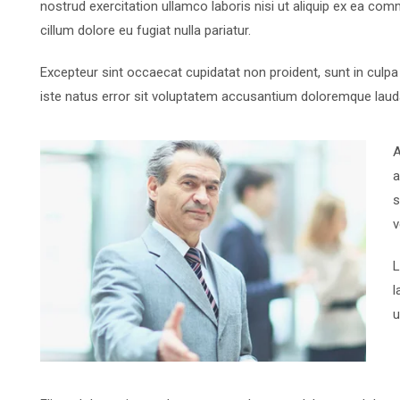
nostrud exercitation ullamco laboris nisi ut aliquip ex ea com
cillum dolore eu fugiat nulla pariatur.
Excepteur sint occaecat cupidatat non proident, sunt in culpa 
iste natus error sit voluptatem accusantium doloremque lau
A
a
s
v
L
l
u