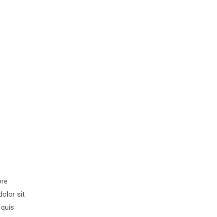
ore
olor sit
 quis