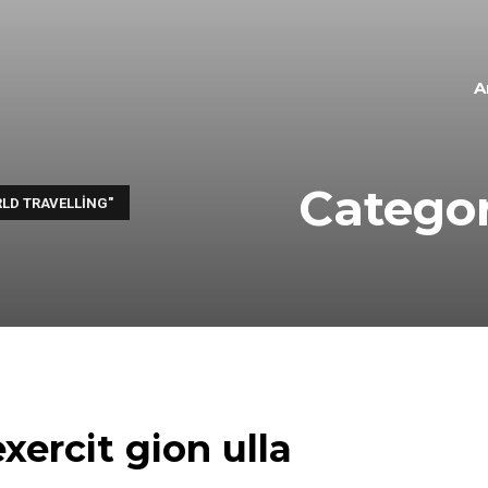
A
Categor
LD TRAVELLING"
xercit gion ulla