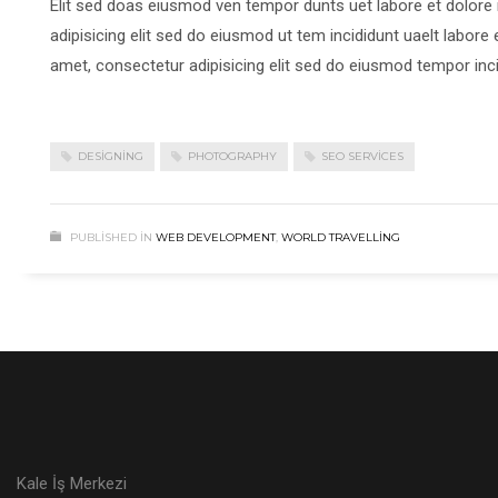
Elit sed doas eiusmod ven tempor dunts uet labore et dolor
adipisicing elit sed do eiusmod ut tem incididunt uaelt labor
amet, consectetur adipisicing elit sed do eiusmod tempor inci
DESIGNING
PHOTOGRAPHY
SEO SERVICES
PUBLISHED IN
WEB DEVELOPMENT
,
WORLD TRAVELLING
Kale İş Merkezi