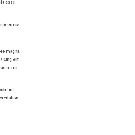
lit esse
 unde omnis
lore magna
icing elit
a ad minim
ididunt
ercitation