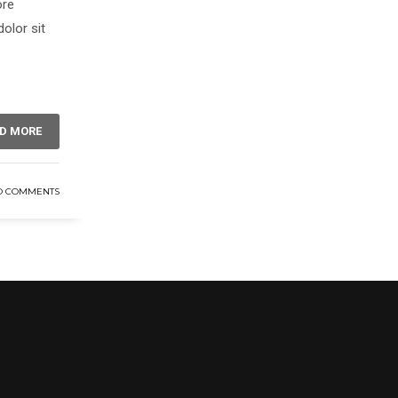
ore
olor sit
D MORE
O COMMENTS